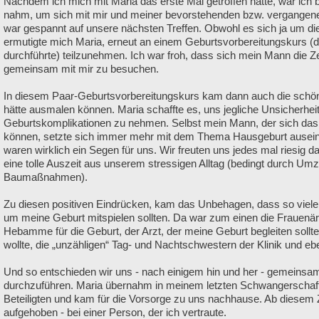
Nachdem ich mich mit Maria das erste Mal getroffen hatte, war ich be
nahm, um sich mit mir und meiner bevorstehenden bzw. vergangene
war gespannt auf unsere nächsten Treffen. Obwohl es sich ja um die
ermutigte mich Maria, erneut an einem Geburtsvorbereitungskurs (de
durchführte) teilzunehmen. Ich war froh, dass sich mein Mann die 
gemeinsam mit mir zu besuchen.
In diesem Paar-Geburtsvorbereitungskurs kam dann auch die schön
hätte ausmalen können. Maria schaffte es, uns jegliche Unsicherhe
Geburtskomplikationen zu nehmen. Selbst mein Mann, der sich das z
können, setzte sich immer mehr mit dem Thema Hausgeburt ausein
waren wirklich ein Segen für uns. Wir freuten uns jedes mal riesig d
eine tolle Auszeit aus unserem stressigen Alltag (bedingt durch U
Baumaßnahmen).
Zu diesen positiven Eindrücken, kam das Unbehagen, dass so viel
um meine Geburt mitspielen sollten. Da war zum einen die Frauenärz
Hebamme für die Geburt, der Arzt, der meine Geburt begleiten soll
wollte, die „unzähligen“ Tag- und Nachtschwestern der Klinik und e
Und so entschieden wir uns - nach einigem hin und her - gemeinsa
durchzuführen. Maria übernahm in meinem letzten Schwangerschaftsv
Beteiligten und kam für die Vorsorge zu uns nachhause. Ab diesem Z
aufgehoben - bei einer Person, der ich vertraute.