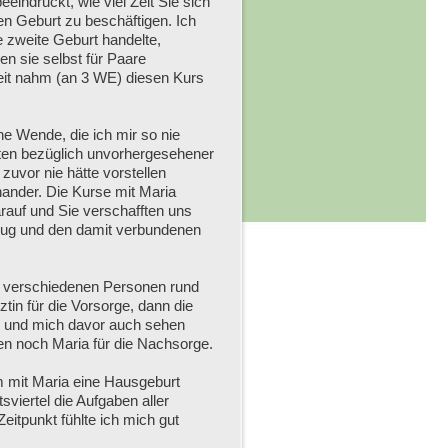
eindruckt, wie viel Zeit Sie sich
n Geburt zu beschäftigen. Ich
 zweite Geburt handelte,
n sie selbst für Paare
Zeit nahm (an 3 WE) diesen Kurs
e Wende, die ich mir so nie
iten bezüglich unvorhergesehener
uvor nie hätte vorstellen
ander. Die Kurse mit Maria
arauf und Sie verschafften uns
mzug und den damit verbundenen
e verschiedenen Personen rund
tin für die Vorsorge, dann die
te und mich davor auch sehen
ben noch Maria für die Nachsorge.
m mit Maria eine Hausgeburt
iertel die Aufgaben aller
eitpunkt fühlte ich mich gut