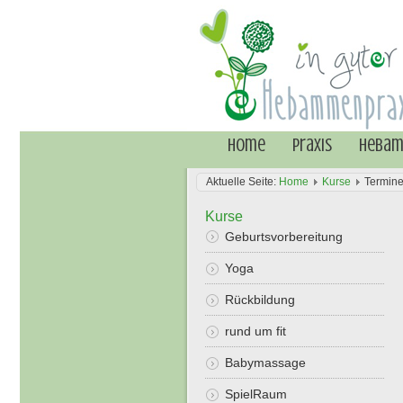
Home
Praxis
Heba
Aktuelle Seite:
Home
Kurse
Termin
Kurse
Geburtsvorbereitung
Yoga
Rückbildung
rund um fit
Babymassage
SpielRaum